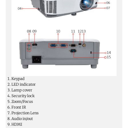
Keypad
LED indicator
Lamp cover
Security lock
Zoom/Focus
Front IR
Projection Lens
Audio in/out
HDMI