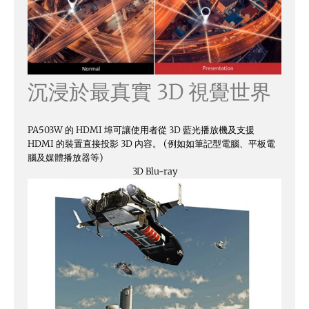
沉浸於最真實 3D 視覺世界
PA503W 的 HDMI 埠可讓使用者從 3D 藍光播放機及支援
HDMI 的裝置直接投影 3D 內容。 (例如如筆記型電腦、平板電
腦及媒體播放器等)
3D Blu-ray