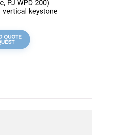
le, PJ-WPD-200)
 vertical keystone
O QUOTE
QUEST