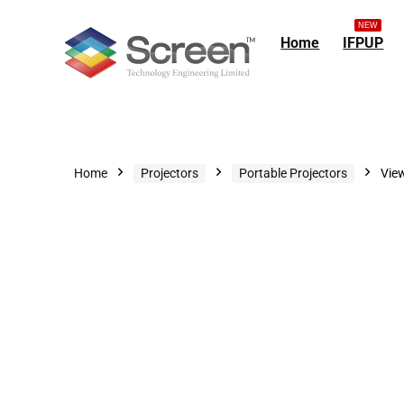
NEW
Home
IFPUP
Home
Projectors
Portable Projectors
Vie