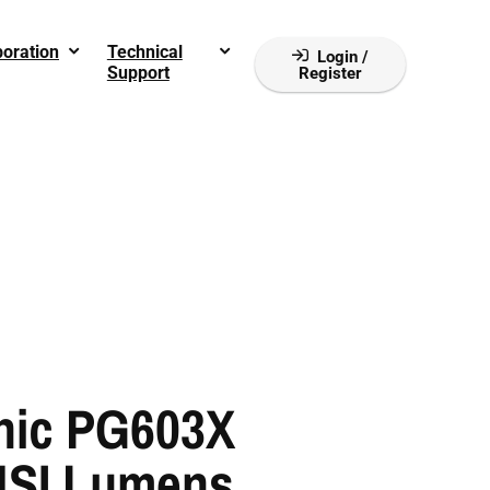
boration
Technical
Login /
Support
Register
nic PG603X
NSI Lumens