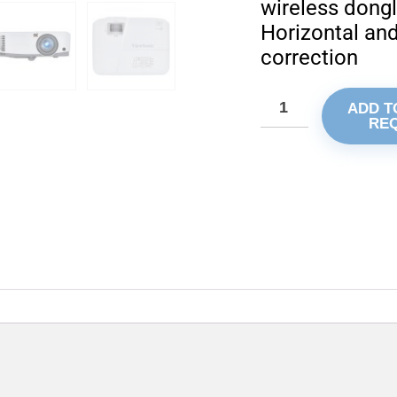
wireless dong
Horizontal and
correction
ADD T
RE