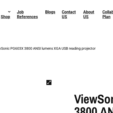
Job
Blogs
Contact
About
Colla
Shop
References
US
US
Plan
wSonic PG603X 3800 ANSI lumens XGA USB reading projector
ViewSo
3800 A