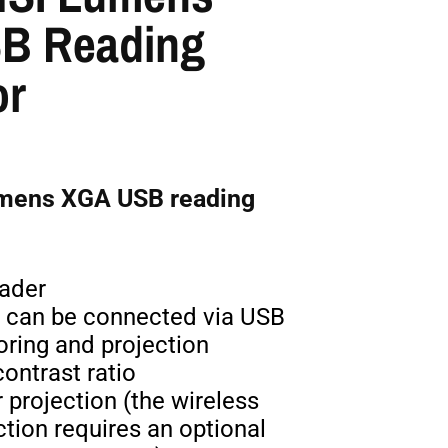
B Reading
or
mens XGA USB reading
eader
 can be connected via USB
oring and projection
contrast ratio
r projection (the wireless
ction requires an optional