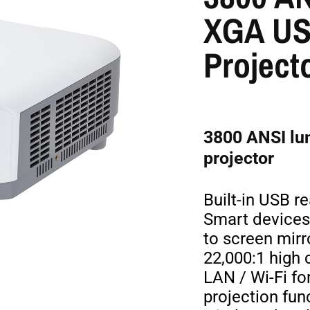
XGA US
Project
3800 ANSI lu
projector
Built-in USB r
Smart devices
to screen mirr
22,000:1 high 
LAN / Wi-Fi fo
projection fun