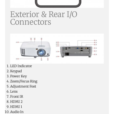
Exterior & Rear I/O
Connectors
LED Indicator
Keypad
Power Key
Zoom/Focus Ring
Adjustment Foot
Lens
Front IR
HDMI 2
HDMI 1
Audio In