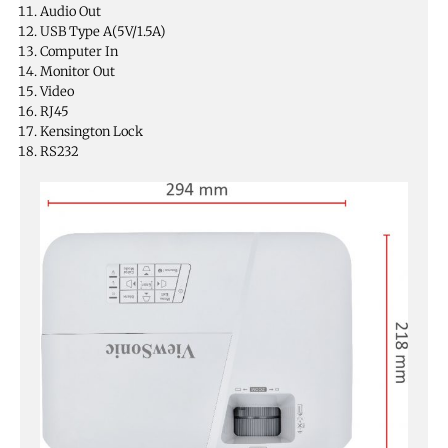
Audio Out
USB Type A(5V/1.5A)
Computer In
Monitor Out
Video
RJ45
Kensington Lock
RS232