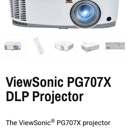
ViewSonic PG707X
DLP Projector
®
The ViewSonic
PG707X projector