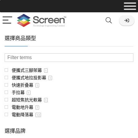
選擇商品類型
便攜式三腳架幕
1
便攜式地拉投影幕
1
快速折叠幕
1
手拉幕
1
超短焦抗光軟幕
1
電動地升幕
7
電動降落幕
12
選擇品牌