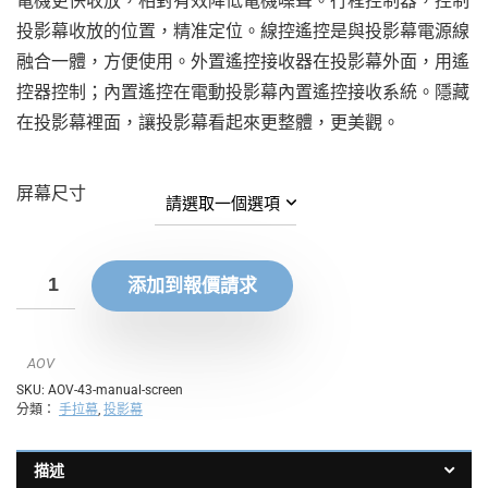
電機更快收放，相對有效降低電機噪聲。行程控制器，控制
投影幕收放的位置，精准定位。線控遙控是與投影幕電源線
融合一體，方便使用。外置遙控接收器在投影幕外面，用遙
控器控制；內置遙控在電動投影幕內置遙控接收系統。隱藏
在投影幕裡面，讓投影幕看起來更整體，更美觀。
屏幕尺寸
添加到報價請求
AOV
SKU:
AOV-43-manual-screen
分類：
手拉幕
,
投影幕
描述