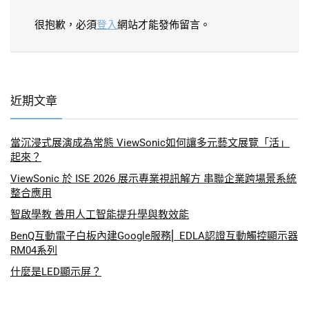
很抱歉，必須
登入
網站才能發佈留言。
近期文章
當沉浸式展演成為常態 ViewSonic如何讓多元藝文展覽「活」
起來？
ViewSonic 於 ISE 2026 展示專業視訊解方 串聯企業跨場景系統
整合應用
智啟學教 善用人工智能提升學與教效能
BenQ互動電子白板內建Google服務⎜ EDLA認證互動觸控顯示器
RM04系列
什麼是LED顯示屏？