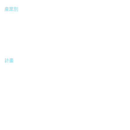
產業別
醫療
計畫
中國蘇州明基醫院更新內視鏡手術醫療顯示器。