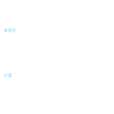
•
SE26101 (1080P內視鏡手術醫療顯示器)
產業別
醫療
計畫
中國蘇州明基醫院更新內視鏡手術醫療顯示器。