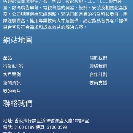
各類影像實施解決方案；例如：投影設施、
LED
、
LCD
顯示裝
置、數碼廣告屏幕、電視幕牆的開發、設計、安裝及相關配套服
務。公司與時俱進思維創新，緊貼日新月異的行業科技發展；團
隊經驗豐富，擁用專業技術人才及設備，必定能爲各界客戶提供
最合宜及符合需求和成本效益的解決方案。
網站地圖
產品
關於我們
行業&方案
聯絡我們
客戶案例
合作計劃
新聞資訊
技術支援
我的帳戶
聯絡我們
地址: 香港灣仔譚臣道98號運盛大廈10樓A室
電話: 3100 0189 傳真: 3100 0599