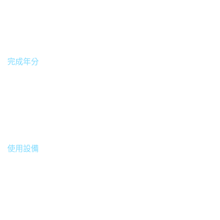
2016
完成年分
中國 / 蘇州
使用設備
•
SE26101 (1080P內視鏡手術醫療顯示器)