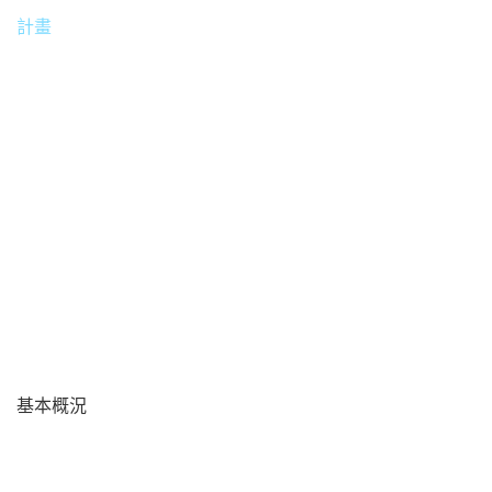
計畫
為提供客戶更舒適的用餐環境，因此導入數位電子顯示看
板。並運用精緻影像吸引客戶目光，縮短等候時的空白期。
基本概況