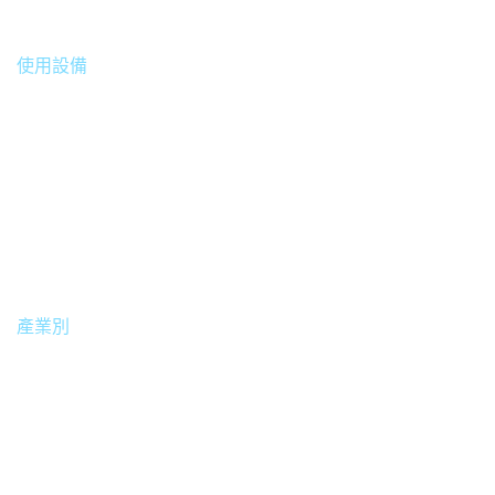
使用設備
• BenQ 智慧數位電子顯示看板 ST4302
• X-Sign 電子看板廣告軟體
產業別
餐飲業