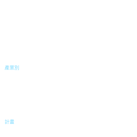
• BenQ 智慧數位電子顯示看板 ST4302
• X-Sign 電子看板廣告軟體
產業別
餐飲業
計畫