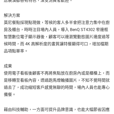
店裝潢都各有特色，深受消費者歡迎。
解決方案
莫尼餐點採現點現做，等候的客人多半會把注意力集中在廚
房及櫃台，時時注目場內人員，導入 BenQ ST4302 窄邊框
智慧數位電子顯示器後，顧客可以邊瀏覽動態圖片邊度過等
候時間，而 4K 高解析度的畫質讓特餐顯得可口，增加檔期
品項點單率。
成果
使用電子看板後顧客不再將焦點放在廚房內或是櫃檯上，而
是移轉至看板內容，透過跑馬燈輪播圖片，不知不覺時間就
過去了，成功縮短客戶感覺無聊的時間，場內人員也能專心
備餐。
藉由科技輔助，一方面可提升品牌意識，也能大幅節省因應