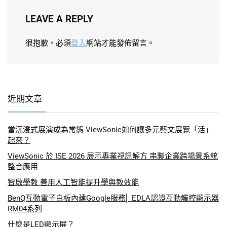
LEAVE A REPLY
很抱歉，必須
登入
網站才能發佈留言。
近期文章
當沉浸式展演成為常態 ViewSonic如何讓多元藝文展覽「活」
起來？
ViewSonic 於 ISE 2026 展示專業視訊解方 串聯企業跨場景系統
整合應用
智啟學教 善用人工智能提升學與教效能
BenQ互動電子白板內建Google服務⎜ EDLA認證互動觸控顯示器
RM04系列
什麼是LED顯示屏？