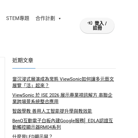
STEM專題
合作計劃
登入 /
註冊
近期文章
當沉浸式展演成為常態 ViewSonic如何讓多元藝文
展覽「活」起來？
ViewSonic 於 ISE 2026 展示專業視訊解方 串聯企
業跨場景系統整合應用
智啟學教 善用人工智能提升學與教效能
BenQ互動電子白板內建Google服務⎜ EDLA認證互
動觸控顯示器RM04系列
什麼是LED顯示屏？