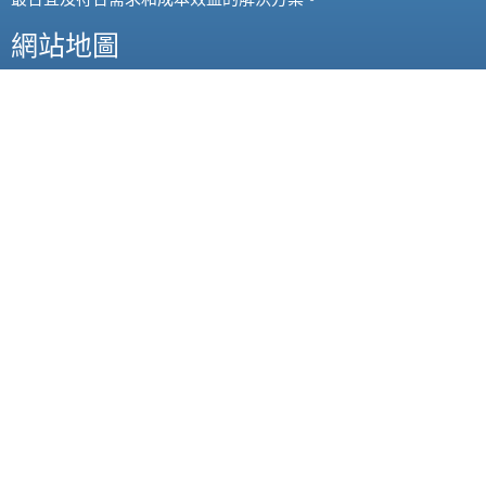
網站地圖
產品
關於我們
行業&方案
聯絡我們
客戶案例
合作計劃
新聞資訊
技術支援
我的帳戶
聯絡我們
地址: 香港灣仔譚臣道98號運盛大廈10樓A室
電話: 3100 0189 傳真: 3100 0599
電郵: info@screen.com.hk