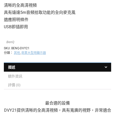
清晰的全高清視頻
具有遠達5m音頻拾取功能的全向麥克風
適應照明條件
USB即插即用
BenQ
SKU:
BENQ-DVY21
分類：
其他
,
商業大型用顯示器
描述
額外資訊
評價 (0)
最合適的設備
DVY21提供清晰的全高清視頻，具有寬廣的視野，非常適合