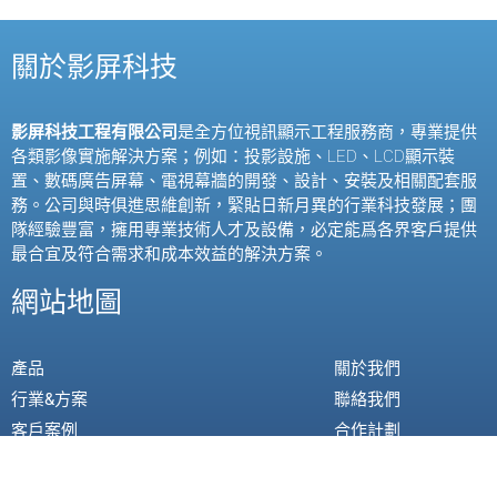
關於影屏科技
影屏科技工程有限公司
是全方位視訊顯示工程服務商，專業提供
各類影像實施解決方案；例如：投影設施、
LED
、
LCD
顯示裝
置、數碼廣告屏幕、電視幕牆的開發、設計、安裝及相關配套服
務。公司與時俱進思維創新，緊貼日新月異的行業科技發展；團
隊經驗豐富，擁用專業技術人才及設備，必定能爲各界客戶提供
最合宜及符合需求和成本效益的解決方案。
網站地圖
產品
關於我們
行業&方案
聯絡我們
客戶案例
合作計劃
新聞資訊
技術支援
我的帳戶