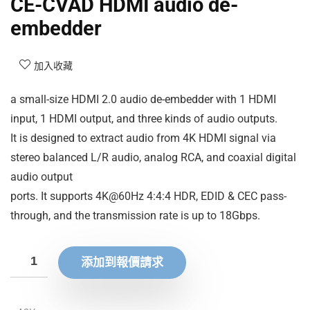
CE-CVAD HDMI audio de-
embedder
加入收藏
a small-size HDMI 2.0 audio de-embedder with 1 HDMI
input, 1 HDMI output, and three kinds of audio outputs.
It is designed to extract audio from 4K HDMI signal via
stereo balanced L/R audio, analog RCA, and coaxial digital
audio output
ports. It supports 4K@60Hz 4:4:4 HDR, EDID & CEC pass-
through, and the transmission rate is up to 18Gbps.
添加到報價請求