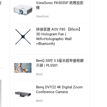
ViewSonic PA503SP 商務投影
郤
機
ViewSonic
拼接首選 AOV F85 【85cm】
3D Hologram Fan (
Wifi+Holographic Wall
+Bluetooth)
BenQ 55吋 3.5毫米超窄邊框顯
示屏 | PL5501
BenQ
Benq DVY22 4K Digital Zoom
Conference Camera
BenQ