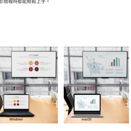
影簡報時都能輕鬆上手。