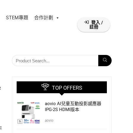
STEM專題
合作計劃
登入 /
註冊
器
TOP OFFERS
aovio AI兒童互動投影感應器
IPG-2S HDMI版本
aovio
平