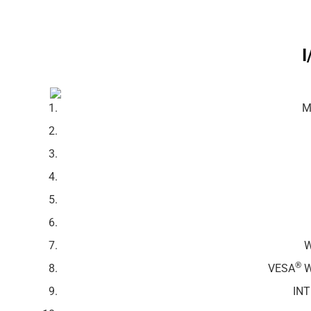
M
W
®
VESA
W
IN