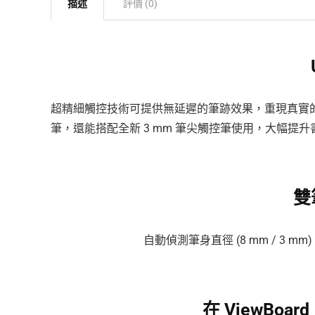
描述
評價 (0)
超精細觸控技術可提供無延遲的筆跡效果，重現真實
筆，還能搭配全新 3 mm 筆尖觸控筆使用，大幅
雙
自動偵測筆身直徑 (8 mm / 3
在 ViewBo