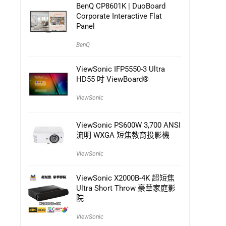
BenQ CP8601K | DuoBoard
Corporate Interactive Flat
Panel
BenQ
ViewSonic IFP5550-3 Ultra
HD55 吋 ViewBoard®
ViewSonic
ViewSonic PS600W 3,700 ANSI
流明 WXGA 短焦教育投影機
ViewSonic
ViewSonic X2000B-4K 超短焦
Ultra Short Throw 豪華家庭影
院
ViewSonic