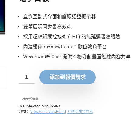
直覺互動式介面和護眼認證顯示器
雙筆展現同步書寫效能
採用超精細觸控技術 (UFT) 的無延遲書寫體驗
內建獨家 myViewBoard™ 數位教育平台
ViewBoard® Cast 提供 4 格分割畫面無線內容共享
添加到報價請求
ViewSonic
SKU:
viewsonic-ifp6550-3
分類：
ViewSonic ViewBoard
,
互動式觸控屏幕