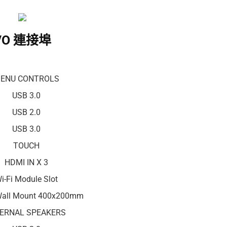
I/O 連接埠
ENU CONTROLS
USB 3.0
USB 2.0
USB 3.0
TOUCH
HDMI IN X 3
i-Fi Module Slot
all Mount 400x200mm
TERNAL SPEAKERS