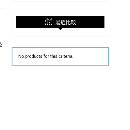
最近比較
控
No products for this criteria.