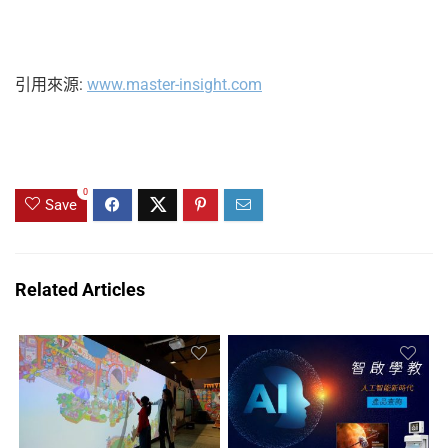
引用來源:
www.master-insight.com
0
Save
Related Articles