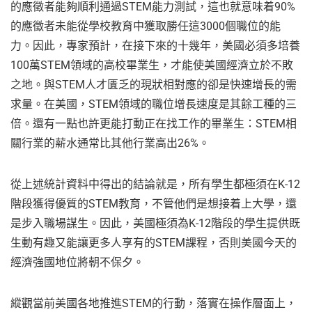
的應徵者能夠順利通過STEM能力測試，這也就意味着90%
的應徵者未能從學校教育中獲取勝任這3000個職位的能
力。因此，專家預計，在接下來的十幾年，美國必須多培養
100萬STEM領域的高校畢業生，才能使美國經濟立於不敗
之地。與STEM人才匱乏的現狀相對應的卻是快速增長的需
求量。在美國，STEM領域的職位增長速度是其餘工種的三
倍。還有一點也許更能打動正在找工作的畢業生：STEM相
關行業的薪水通常比其他行業高出26%。
從上述統計資料中得出的結論就是，所有學生都極須在K-12
階段獲得優質的STEM教育，不管他們是想接着上大學，還
是步入職場謀生。因此，美國極須為K-12階段的學生提供既
生動有趣又能讓更多人享有的STEM課程，否則美國今天的
經濟強國地位將朝不保夕。
縱觀當前美國各地推進STEM的行動，落實在操作層面上，