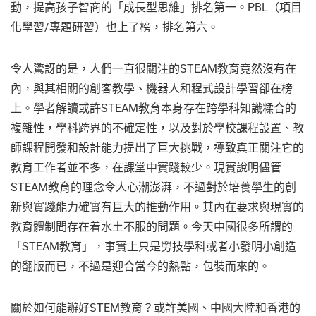
動，提高孩子智商的「成長型思維」排名第一。PBL（項目
化學習/專題研習）也上了榜，排名第六。
令人驚訝的是，人們一直很關注的STEAM教育竟然沒有在
內，與其相關的創客教學、機器人和程式設計學習卻在榜
上。學者解讀或許STEAM教育本身存在跨學科知識糅合的
複雜性，學科跨界的不確定性，以及對於學校課程設置、教
師課程開發和設計能力提出了巨大挑戰，導致真正關注它的
教育工作者並不多，在課堂中實踐較少。現實說明儘管
STEAM教育的理念令人心潮澎湃，不過對於培養學生的創
新與實踐能力確實有巨大的推動作用。其內在要求與現實的
教育體制間存在着水土不服的問題。今天中國很多所謂的
「STEAM教育」，事實上只是勞技學科或者小發明小創造
的翻版而已，不過是迎合當今的熱點，包裝而來的。
關於如何能辦好STEM教育？或許美國、中國大陸和香港的