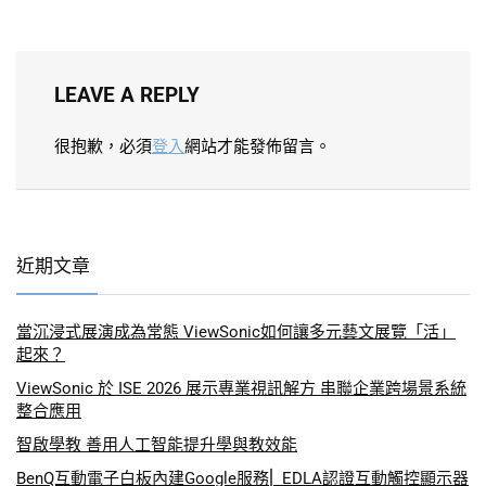
LEAVE A REPLY
很抱歉，必須
登入
網站才能發佈留言。
近期文章
當沉浸式展演成為常態 ViewSonic如何讓多元藝文展覽「活」
起來？
ViewSonic 於 ISE 2026 展示專業視訊解方 串聯企業跨場景系統
整合應用
智啟學教 善用人工智能提升學與教效能
BenQ互動電子白板內建Google服務⎜ EDLA認證互動觸控顯示器