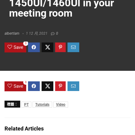
1450UI/1460UI in your
meeting room
albertlam
1 12 月, 2021
0
0
Save
0
Save
標籤：
PT
Tutorials
Video
Related Articles