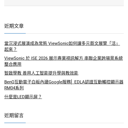
近期文章
當沉浸式展演成為常態 ViewSonic如何讓多元藝文展覽「活」
起來？
ViewSonic 於 ISE 2026 展示專業視訊解方 串聯企業跨場景系統
整合應用
智啟學教 善用人工智能提升學與教效能
BenQ互動電子白板內建Google服務⎜ EDLA認證互動觸控顯示器
RM04系列
什麼是LED顯示屏？
近期留言