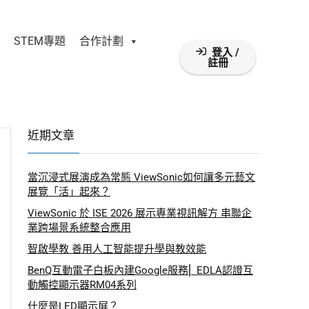
STEM專題
合作計劃
登入 /
註冊
近期文章
當沉浸式展演成為常態 ViewSonic如何讓多元藝文
展覽「活」起來？
ViewSonic 於 ISE 2026 展示專業視訊解方 串聯企
業跨場景系統整合應用
智啟學教 善用人工智能提升學與教效能
BenQ互動電子白板內建Google服務⎜ EDLA認證互
動觸控顯示器RM04系列
什麼是LED顯示屏？