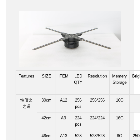
Features
SIZE
ITEM
LED
Resolution
Memery
Brig
QTY
Storage
性價比
30cm
A12
256
256*256
16G
之選
pcs
42cm
A3
224
224*224
16G
pcs
46cm
A13
528
528*528
8G
250