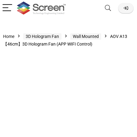
Home
3D Hologram Fan
Wall Mounted
AOV A13
【46cm】3D Hologram Fan (APP WIFI Control)