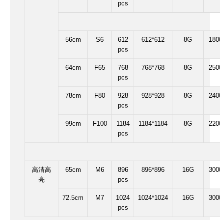
pcs
56cm
S6
612
612*612
8G
180
pcs
64cm
F65
768
768*768
8G
250
pcs
78cm
F80
928
928*928
8G
240
pcs
99cm
F100
1184
1184*1184
8G
220
pcs
高清高
65cm
M6
896
896*896
16G
300
亮
pcs
72.5cm
M7
1024
1024*1024
16G
300
pcs