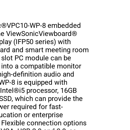
ic®VPC10-WP-8 embedded
the ViewSonicViewboard®
play (IFP50 series) with
ard and smart meeting room
e slot PC module can be
 into a compatible monitor
igh-definition audio and
WP-8 is equipped with
Intel®i5 processor, 16GB
SSD, which can provide the
r required for fast-
cation or enterprise
 Flexible connection options