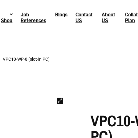
Job
Blogs
Contact
About
Colla
Shop
References
US
US
Plan
VPC10-WP-8 (slot-in PC)
VPC10-W
PC)