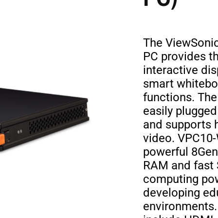
The ViewSon
PC provides 
interactive dis
smart whitebo
functions. Th
easily plugged
and supports h
video. VPC10-
powerful 8Gen
RAM and fast 
computing powe
developing edu
environments.