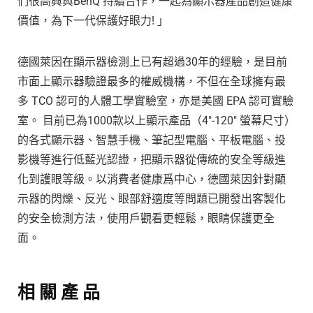
們很高興與BenQ 持續合作，一起為顯示器產品創造健康
價值，為下一代保護好眼力! 」
德國萊因在顯示器檢測上已有超過30年的經驗，是目前
市面上顯示器驗證最多的權威機構，不但在全球擁有最
多 TCO 認可的人體工學實驗室，亦是美國 EPA 認可實驗
室。 目前已為1000款以上顯示產品（4″-120″ 螢幕尺寸）
的各式顯示器、智慧手機、筆記型電腦、平板電腦、投
影機等進行低藍光認證，把顯示器從傳統的安全等級進
化到護眼等級。以消費者健康爲中心，德國萊因針對顯
示器的閃爍、反光、眼部舒適度等問題已開發出客製化
的安全檢測方法，使用戶觀看更輕鬆，眼睛保護更全
面。
相 關 產 品