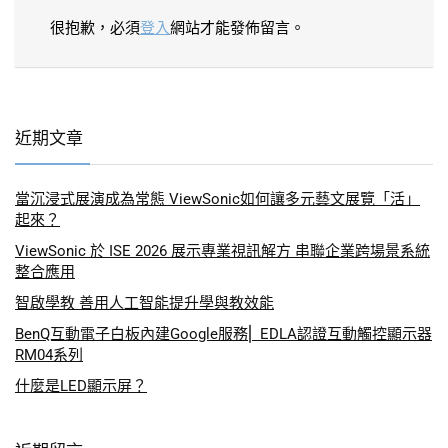
很抱歉，必須
登入
網站才能發佈留言。
近期文章
當沉浸式展演成為常態 ViewSonic如何讓多元藝文展覽「活」
起來？
ViewSonic 於 ISE 2026 展示專業視訊解方 串聯企業跨場景系統
整合應用
智啟學教 善用人工智能提升學與教效能
BenQ互動電子白板內建Google服務⎜ EDLA認證互動觸控顯示器
RM04系列
什麼是LED顯示屏？