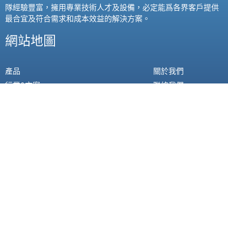
隊經驗豐富，擁用專業技術人才及設備，必定能爲各界客戶提供
最合宜及符合需求和成本效益的解決方案。
網站地圖
產品
關於我們
行業&方案
聯絡我們
客戶案例
合作計劃
新聞資訊
技術支援
我的帳戶
聯絡我們
地址: 香港灣仔譚臣道98號運盛大廈10樓A室
電話: 3100 0189 傳真: 3100 0599
電郵: info@screen.com.hk