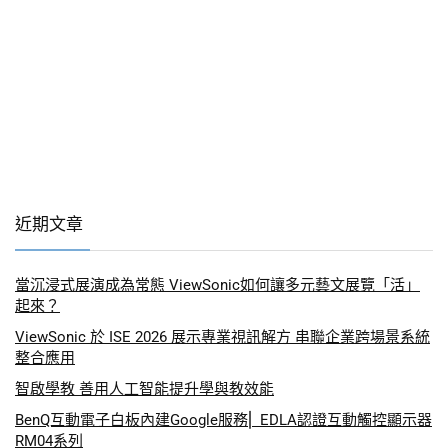
近期文章
當沉浸式展演成為常態 ViewSonic如何讓多元藝文展覽「活」
起來？
ViewSonic 於 ISE 2026 展示專業視訊解方 串聯企業跨場景系統
整合應用
智啟學教 善用人工智能提升學與教效能
BenQ互動電子白板內建Google服務⎜ EDLA認證互動觸控顯示器
RM04系列