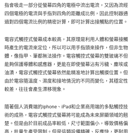
指會吸走一部分從螢幕四角的電極中流出電流，又因為流經
四個電極的電流與手指到四角的距離成比例，因此控制器通
過對四個電流比例的精密計算，即可計算出接觸點的位置。
電容式觸控式螢幕成本較高，其原理是利用人體和螢幕接觸
時產生的電流來定位，所以可以用手指頭來操作，但非生物
體，像指甲、筆都無法操作。電容觸控式螢幕的雙玻璃不但
能夠保護導體和感應器，更能在即使螢幕沾有污穢、塵埃或
油漬，電容式觸控式螢幕依然能精准地計算出觸摸位置。但
由於電容隨溫度、濕度和接地情況的不同而變化，其穩定性
較差，往往會產生漂移現象。
隨著個人消費端的iphone、iPad和企業商用端的多點觸控技
術的成熟，電容式觸控式螢幕將可能成為未來屏顯領域的翹
楚。但是由於目前成品率較低，尺寸範圍偏小，導致價格偏
高，批量生產受限制。但是這類設備精確、反應快，更耐用