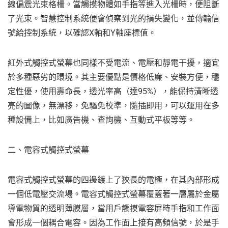
線偏震光束格柵。當觸摸物體如手指等進入光柵時，便阻斷
了光束。智慧控制系統便會偵察到光的損失變化，並傳輸信
號給控制系統，以確認X軸和Y軸座標值。
紅外式觸控式螢幕也同樣不受電流、電壓和靜電干擾，適宜
於多種惡劣的環境。其主要優點是價格低廉、安裝方便，穩
定性優，使用壽命長，透光率高（達95%），能保持清晰透
亮的圖像，無漂移，免驅免校準，隨插即用，可以運用在多
種設備上，比如廣告機、查詢機、互動式平板等等。
二、電容式觸控式螢幕
電容式觸控式螢幕的四邊鍍上了狹長的電極，在其內部形成
一個低電壓交流場。電容式觸控式螢幕覆蓋著一層屬於金屬
導電物質的透明薄膜層，當用戶觸摸電容屏時手指和工作面
會形成一個耦合電容。因為工作面上接有高頻信號，於是手