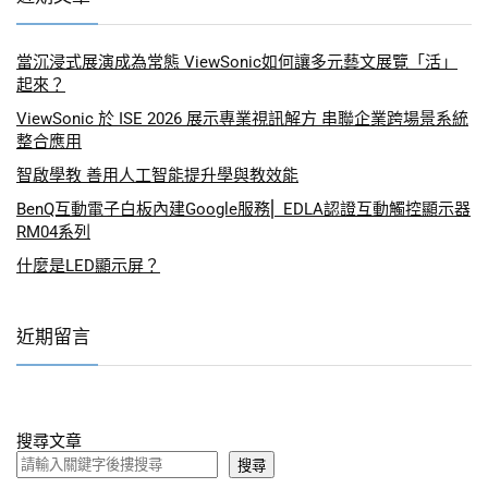
當沉浸式展演成為常態 ViewSonic如何讓多元藝文展覽「活」
起來？
ViewSonic 於 ISE 2026 展示專業視訊解方 串聯企業跨場景系統
整合應用
智啟學教 善用人工智能提升學與教效能
BenQ互動電子白板內建Google服務⎜ EDLA認證互動觸控顯示器
RM04系列
什麼是LED顯示屏？
近期留言
搜尋文章
搜尋