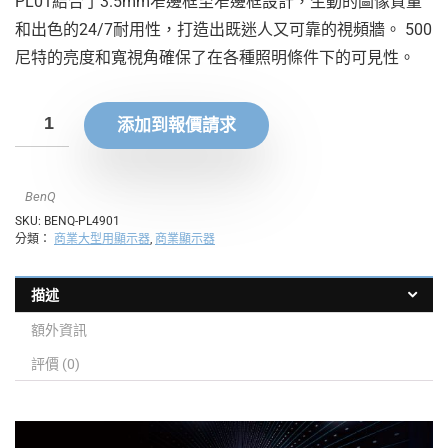
PL01結合了3.5mm窄邊框至窄邊框設計，生動的圖像質量
和出色的24/7耐用性，打造出既迷人又可靠的視頻牆。 500
尼特的亮度和寬視角確保了在各種照明條件下的可見性。
添加到報價請求
BenQ
SKU:
BENQ-PL4901
分類：
商業大型用顯示器
,
商業顯示器
描述
額外資訊
評價 (0)