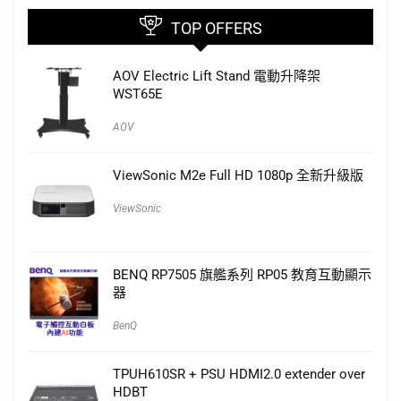
TOP OFFERS
AOV Electric Lift Stand 電動升降架
WST65E
AOV
ViewSonic M2e Full HD 1080p 全新升級版
ViewSonic
BENQ RP7505 旗艦系列 RP05 教育互動顯示
器
BenQ
TPUH610SR + PSU HDMI2.0 extender over
HDBT