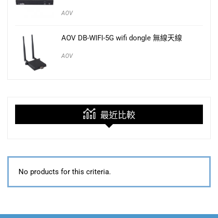
AOV
AOV DB-WIFI-5G wifi dongle 無線天線
AOV
最近比較
No products for this criteria.