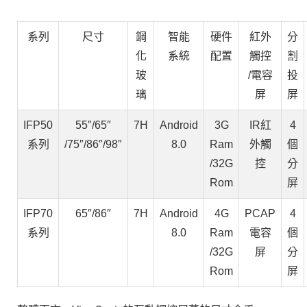
系列
尺寸
鋼
智能
硬件
紅外
分
化
系統
配置
觸控
割
玻
/電容
投
璃
屏
屏
IFP50
55″/65″
7H
Android
3G
IR紅
4
系列
/75″/86″/98″
8.0
Ram
外觸
個
/32G
控
分
Rom
屏
IFP70
65″/86″
7H
Android
4G
PCAP
4
系列
8.0
Ram
電容
個
/32G
屏
分
Rom
屏