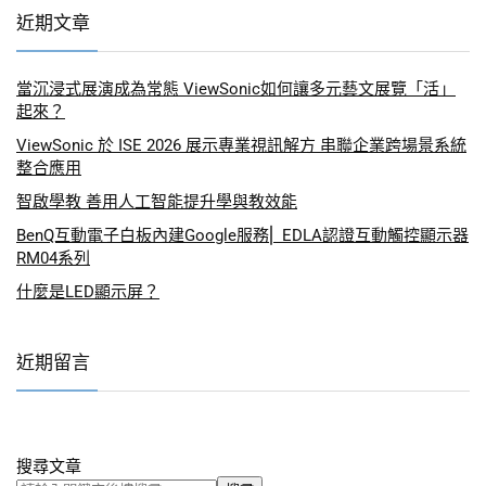
近期文章
當沉浸式展演成為常態 ViewSonic如何讓多元藝文展覽「活」
起來？
ViewSonic 於 ISE 2026 展示專業視訊解方 串聯企業跨場景系統
整合應用
智啟學教 善用人工智能提升學與教效能
BenQ互動電子白板內建Google服務⎜ EDLA認證互動觸控顯示器
RM04系列
什麼是LED顯示屏？
近期留言
搜尋文章