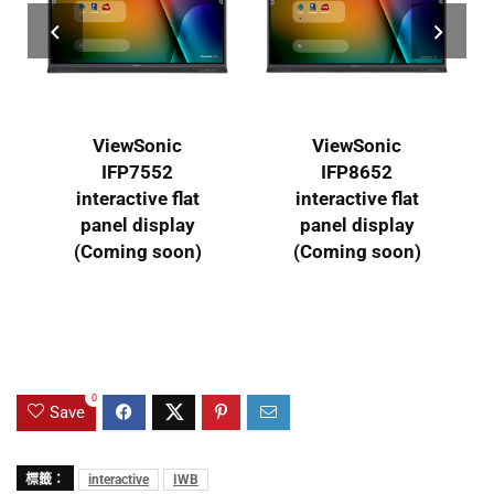
Sonic
ViewSonic
ViewSonic
7552
IFP8652
IFP5550-3 Ult
ive flat
interactive flat
HD55 吋
display
panel display
ViewBoard®
g soon)
(Coming soon)
0
Save
標籤：
interactive
IWB