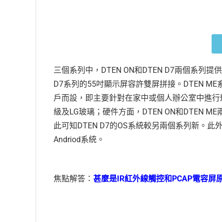
三個系列中，DTEN ON和DTEN D7兩個系
D7系列的55吋顯示屏容許雙屏拼接。DTEN 
戶而設，即主要針對在家中或個人辦公室中進行遠
級及LG玻璃；硬件方面，DTEN ON和DTEN ME兩
此可知DTEN D7的OS系統較另兩個系列新。此外
Andriod系統。
焦點解答：
甚麼是IR紅外線觸控和PCAP電容