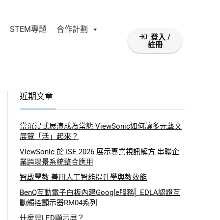
STEM專題
合作計劃
登入 /
註冊
近期文章
當沉浸式展演成為常態 ViewSonic如何讓多元藝文
展覽「活」起來？
ViewSonic 於 ISE 2026 展示專業視訊解方 串聯企
業跨場景系統整合應用
智啟學教 善用人工智能提升學與教效能
BenQ互動電子白板內建Google服務⎜ EDLA認證互
動觸控顯示器RM04系列
什麼是LED顯示屏？