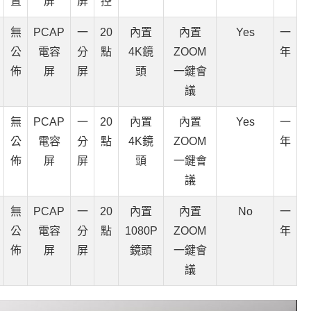
置
屏
屏
控
無
PCAP
一
20
內置
內置
Yes
一
公
電容
分
點
4K鏡
ZOOM
年
佈
屏
屏
頭
一鍵會
議
無
PCAP
一
20
內置
內置
Yes
一
公
電容
分
點
4K鏡
ZOOM
年
佈
屏
屏
頭
一鍵會
議
無
PCAP
一
20
內置
內置
No
一
公
電容
分
點
1080P
ZOOM
年
佈
屏
屏
鏡頭
一鍵會
議