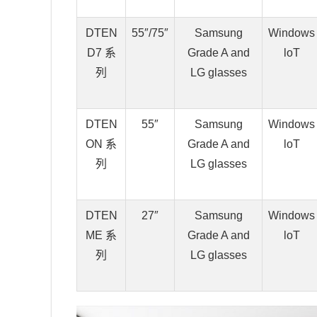
DTEN
55″/75″
Samsung
Windows
D7 系
Grade A and
loT
列
LG glasses
DTEN
55″
Samsung
Windows
ON 系
Grade A and
loT
列
LG glasses
DTEN
27″
Samsung
Windows
ME 系
Grade A and
loT
列
LG glasses