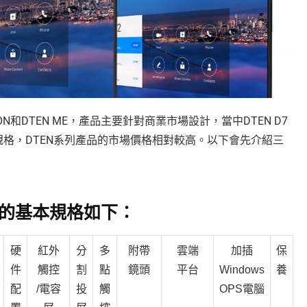
 ON和DTEN ME，產品主要針對商業市場設計，當中DTEN D7
規格，DTEN系列產品的市場價格相對較高。以下會先介紹三
幕的基本規格如下：
硬
紅外
分
多
附帶
雲端
加插
保
件
觸控
割
點
鏡頭
平台
Windows
養
配
/電容
投
觸
OPS電腦