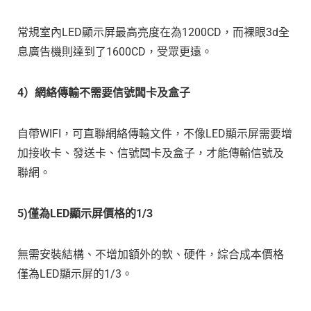
常規室內LED顯示屏最高亮度在為1200CD，而裸眼3d全
息廣告機則達到了1600CD，受眾更遠。
4）網絡傳輸不需要信號闆卡及盒子
自帶WIFI，可直聯網絡傳輸文件，不像LED顯示屏需要增
加接收卡、發送卡、信號闆卡及盒子，才能傳輸信號及
聯網。
5)僅為LED顯示屏價格的1/3
無需安裝結構、不增加額外的軟、硬件，綜合成本價格
僅為LED顯示屏的1/3。