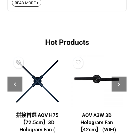
READ MORE +
Hot Products
拼接首選 AOV H75
AOV A3W 3D
【72.5cm】3D
Hologram Fan
Hologram Fan (
【42cm】 (WIFI)