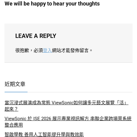
We will be happy to hear your thoughts
LEAVE A REPLY
很抱歉，必須
登入
網站才能發佈留言。
近期文章
當沉浸式展演成為常態 ViewSonic如何讓多元藝文展覽「活」
起來？
ViewSonic 於 ISE 2026 展示專業視訊解方 串聯企業跨場景系統
整合應用
智啟學教 善用人工智能提升學與教效能