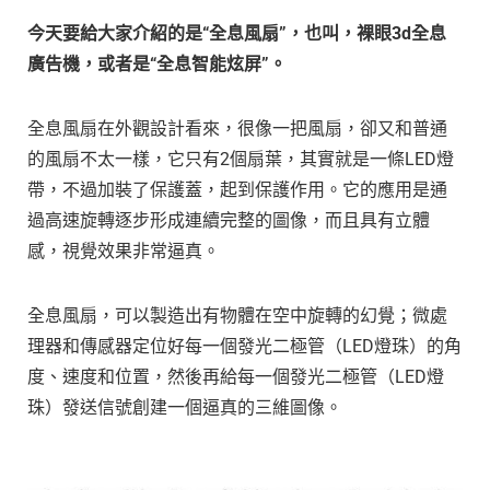
今天要給大家介紹的是“全息風扇”，也叫，裸眼3d全息
廣告機，或者是“全息智能炫屏”。
全息風扇在外觀設計看來，很像一把風扇，卻又和普通
的風扇不太一樣，它只有2個扇葉，其實就是一條LED燈
帶，不過加裝了保護蓋，起到保護作用。
它的應用是通
過高速旋轉逐步形成連續完整的圖像，而且具有立體
感，視覺效果非常逼真。
全息風扇，可以製造出有物體在空中旋轉的幻覺；
微處
理器和傳感器定位好每一個發光二極管（LED燈珠）的角
度、速度和位置，然後再給每一個發光二極管（LED燈
珠）發送信號創建一個逼真的三維圖像。