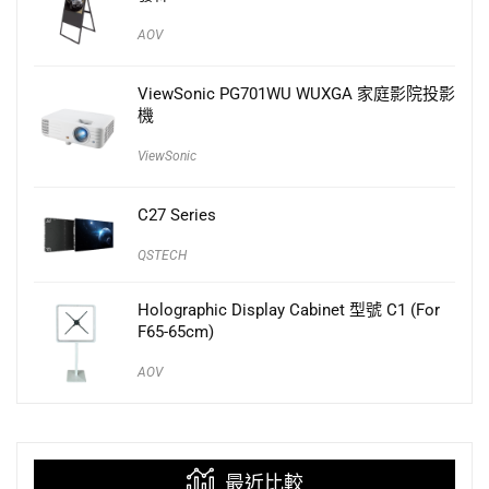
AOV
ViewSonic PG701WU WUXGA 家庭影院投影
機
ViewSonic
C27 Series
QSTECH
Holographic Display Cabinet 型號 C1 (For
F65-65cm)
AOV
最近比較