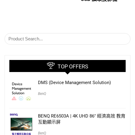
TOP OFFERS
DMS (Device Management Solution)
BenQ
BENQ RE6503A | 4K UHD 86″ 經濟高效 教育
互動顯示屏
BenQ