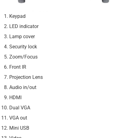
Keypad
LED indicator
Lamp cover
Security lock
Zoom/Focus
Front IR
Projection Lens
Audio in/out
HDMI
Dual VGA
VGA out
Mini USB