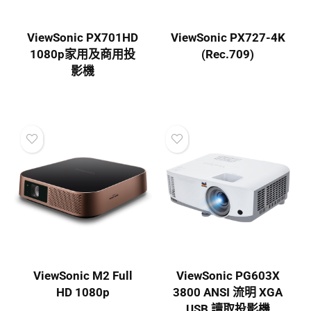
ViewSonic PX701HD
ViewSonic PX727-4K
1080p家用及商用投
(Rec.709)
影機
ViewSonic M2 Full
ViewSonic PG603X
HD 1080p
3800 ANSI 流明 XGA
USB 讀取投影機