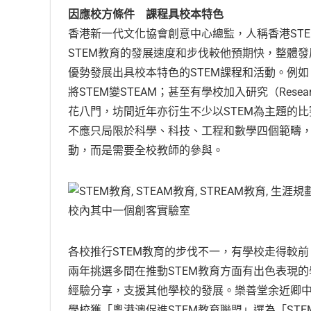
因應校方條件 課程具校本特色
香港新一代文化協會創意中心總監，人稱香港ST
STEM教育的發展速度和步伐較他預期快，整體
優勢發展出具校本特色的STEM課程和活動。例如
將STEM變STEAM；甚至有學校加入研究（Resea
花八門，坊間近年亦衍生不少以STEM為主題的比
不應只局限於科學、科技、工程和數學四個範疇，
動，而是需要全校教師的參與。
校內其中一個創客實驗室
各校推行STEM教育的步伐不一，有學校走得較
兩年挑選多間在推動STEM教育方面有出色表現
經驗分享，支援其他學校的發展。樂善堂余近卿中
學校獲「粵港澳促進STEM教育聯盟」選為「ST