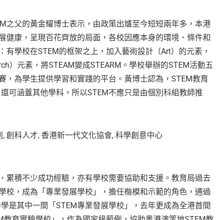
EM之父的黃金耀博士表示，由政策出爐至今短短兩年多，本港
發展健康，呈現百花齊放的局面，各校因應本身的環境、條件和
：有學校在STEM的框架之上，加入藝術設計（Art）的元素，
rch）元素，將STEAM變成STEARM。學校舉辦的STEM活動五
賽，為學生提供學習和實踐的平台。黃博士認為，STEM教育
還可涵蓋其他學科，所以STEM不應只是由個別科組教師推
前，累積不少成功經驗，亦有學校需要協助和支援。教育局過去
的學校，成為「專業發展學校」，擔任楷模和示範的角色，通過
學是其中一間「STEM專業發展學校」，去年更成為全港首間
EM教育實驗學校」，作為國家級範例，協助粵港澳等地STEM教