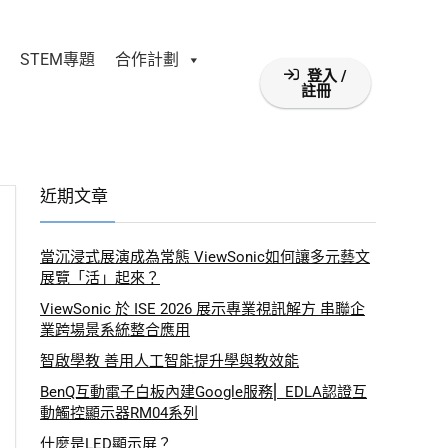
STEM專題
合作計劃
登入 /
註冊
近期文章
當沉浸式展演成為常態 ViewSonic如何讓多元藝文
展覽「活」起來？
ViewSonic 於 ISE 2026 展示專業視訊解方 串聯企
業跨場景系統整合應用
智啟學教 善用人工智能提升學與教效能
BenQ互動電子白板內建Google服務⎜ EDLA認證互
動觸控顯示器RM04系列
什麼是LED顯示屏？