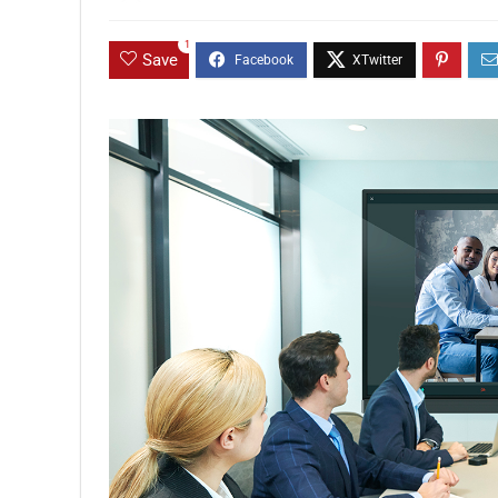
1
Save