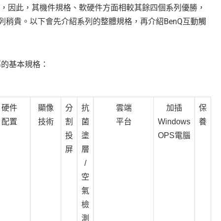
列，因此，其機件規格、軟硬件方面相較其餘四個系列優勝，
列稍貴。以下會先介紹系列的整體規格，再介紹BenQ互動觸
幕的基本規格：
硬件
顯像
分
抗
雲端
加插
保
配置
技術
割
菌
平台
Windows
養
投
塗
OPS電腦
屏
層
/
空
氣
檢
測