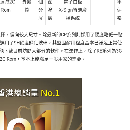
am/32G
外觸
個
菌
電子白板
年
Rom
控
分
塗
X-Sign智能廣
保
屏
層
播系統
養
選擇，偏向較大尺寸。除最新的CP系列則採用了硬度略低一點
要選用了9H硬度鋼化玻璃，其堅固耐用程度基本已滿足正常使
.0，能下載目前坊間大部分的軟件。在運作上，除了RE系列為3G
m/32G Rom，基本上能滿足一般用家的需要。