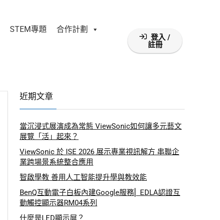
STEM專題
合作計劃
登入 /
註冊
近期文章
當沉浸式展演成為常態 ViewSonic如何讓多元藝文
展覽「活」起來？
ViewSonic 於 ISE 2026 展示專業視訊解方 串聯企
業跨場景系統整合應用
智啟學教 善用人工智能提升學與教效能
BenQ互動電子白板內建Google服務⎜ EDLA認證互
動觸控顯示器RM04系列
什麼是LED顯示屏？