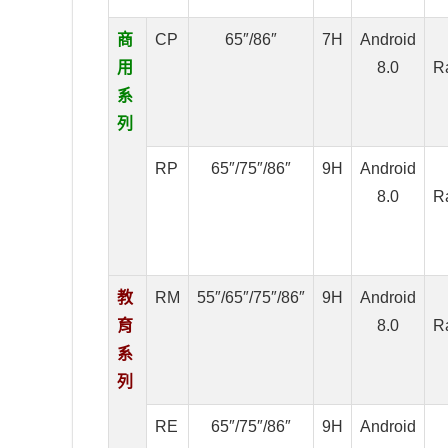
商
CP
65″/86″
7H
Android
用
8.0
R
系
列
RP
65″/75″/86″
9H
Android
8.0
R
教
RM
55″/65″/75″/86″
9H
Android
育
8.0
R
系
列
RE
65″/75″/86″
9H
Android