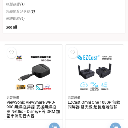
媒體音響
(1)
無線影音分享器
(8)
網絡鏡頭
(4)
電子設備
(21)
See all
影音設備
影音設備
ViewSonic ViewShare WPD-
EZCast Omni One 1080P 無線
900 無線投屏器⎜支援無線投
同屏器 雙天線 超長距離傳輸
影 Netflix、Disney+ 等 DRM 加
密串流影音內容