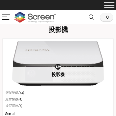
投影機
129
投影機
便攜機種
(14)
商業機種
(4)
大型場館
(1)
家庭娛樂
(14)
See all