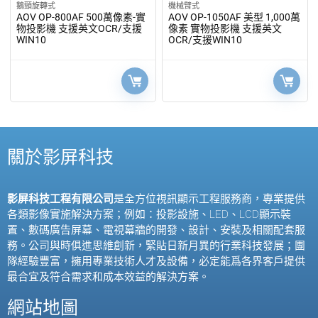
鵝頸旋轉式
機械臂式
AOV OP-800AF 500萬像素-實
AOV OP-1050AF 美型 1,000萬
物投影機 支援英文OCR/支援
像素 實物投影機 支援英文
WIN10
OCR/支援WIN10
關於影屏科技
影屏科技工程有限公司
是全方位視訊顯示工程服務商，專業提供
各類影像實施解決方案；例如：投影設施、
LED
、
LCD
顯示裝
置、數碼廣告屏幕、電視幕牆的開發、設計、安裝及相關配套服
務。公司與時俱進思維創新，緊貼日新月異的行業科技發展；團
隊經驗豐富，擁用專業技術人才及設備，必定能爲各界客戶提供
最合宜及符合需求和成本效益的解決方案。
網站地圖