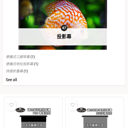
47
投影幕
便攜式三腳架幕
(1)
便攜式地拉投影幕
(1)
快速折叠幕
(1)
手拉幕
(1)
See all
超短焦抗光軟幕
(1)
電動地升幕
(7)
電動降落幕
(12)