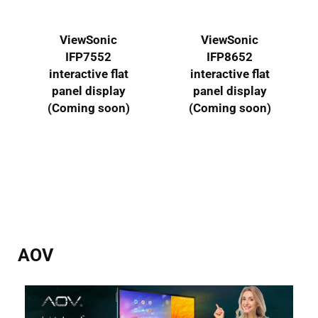
ViewSonic
ViewSonic
IFP8652
IFP5550-3 Ultra
interactive flat
HD55 吋
panel display
ViewBoard®
(Coming soon)
AOV