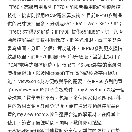
IFP60、高級商用系列IFP70。前兩者採用IR紅外線觸控
技術，後者則採用PCAP電容屏技術。 目前IFP50系列提
供的尺寸選擇最多，分別是55”、65”、75”、86”、98”；
IFP60只提供75”屏幕；IFP70則提供65”和86”。除一般互
動觸控屏幕的支援4K解像度、低藍光護眼、電子筆雙色
書寫繪圖、分屏（4個）等功能外， IFP60系列更支援指
紋讀取器，而IFP70則屬IFP60的升級版，設計上採用了
PCAP電容式觸控屏幕，同時配置了Skype認證的高級會
議攝像鏡頭，以及Microsoft工作區的終極數字白板功
能。 ViewSonic為方便教與學的需要，在IFP50系列內置
了myViewBoard®電子白板軟件。myViewBoard®是一個
全球電子教學素材平台，包羅了多個國家和地區不同科
目的教材資源。教師登記後，便可通過互動觸控屏幕內
置的myViewBoard®軟件選擇合適教學素材，在課堂上
使用，節省了備課時間。同時，教師亦可透過
myViewBoard®跟其他教師分享個人製作的教材。由於