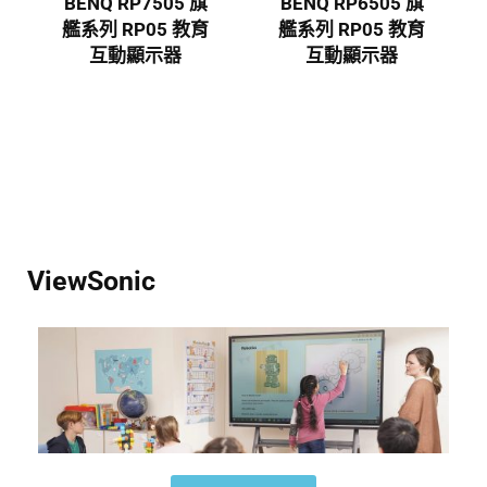
BENQ RP6505 旗
BenQ RP6504 | 4K
育
艦系列 RP05 教育
UHD 65″ Pro系列教
互動顯示器
育互動顯示屏
ViewSonic