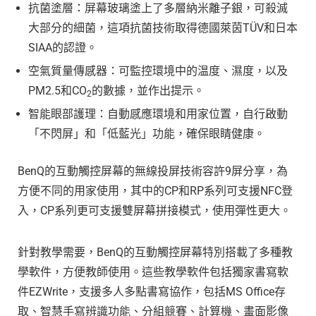
抗菌塗層：屏幕玻璃塗上了多層納米離子銀，可殺滅
大部分的細菌，這項抗菌技術取得德國萊茵TÜV和日本
SIAA的認證。
空氣質量傳感器：可監控環境中的温度、濕度，以及
PM2.5和CO
的數據，並作出提示。
2
智能眼部護理：自動感應環境和用家位置，自行啟動
「不閃屏」和「低藍光」功能，確保眼睛健康。
BenQ的互動觸控屏幕的無線投屏技術容許9屏分享，為
方便不同的用家使用，其中的CP和RP系列可支援NFC登
入，CP系列更可支援雙屏幕拼接模式，使用彈性更大。
針對教學需要，BenQ的互動觸控屏幕特別搭載了多種教
學軟件，方便教師使用。這些教學軟件包括獨家書寫軟
件EZWrite，支援多人多點書寫協作，包括MS Office存
取、智慧手寫辨識功能、分組競賽、計算機、畫面影像